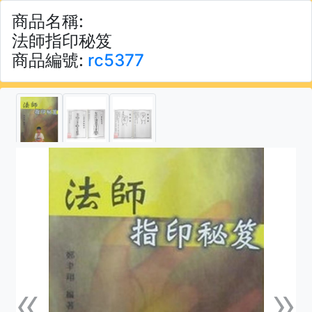
商品名稱:
法師指印秘笈
商品編號:
rc5377
«
»