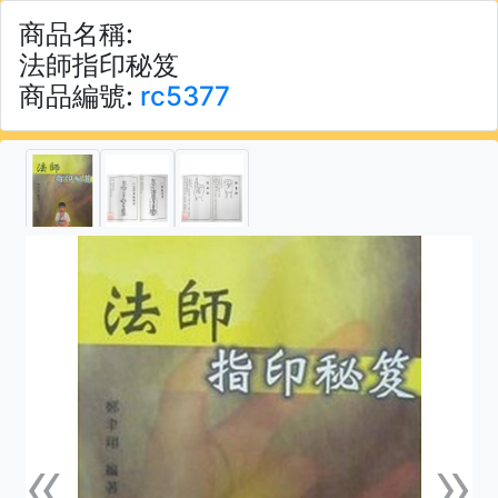
商品名稱:
法師指印秘笈
商品編號:
rc5377
«
»