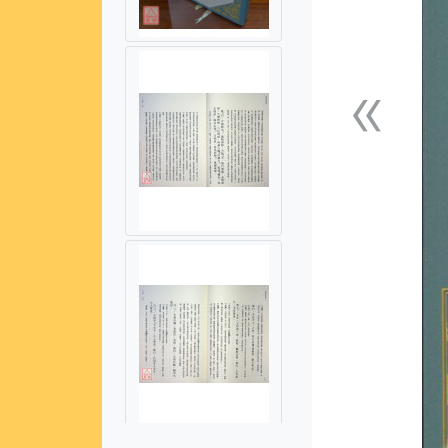
«
上一張