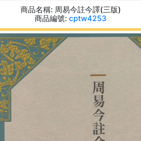
商品名稱:
周易今註今譯(三版)
商品編號:
cptw4253