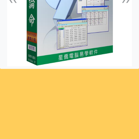
上一張
下一