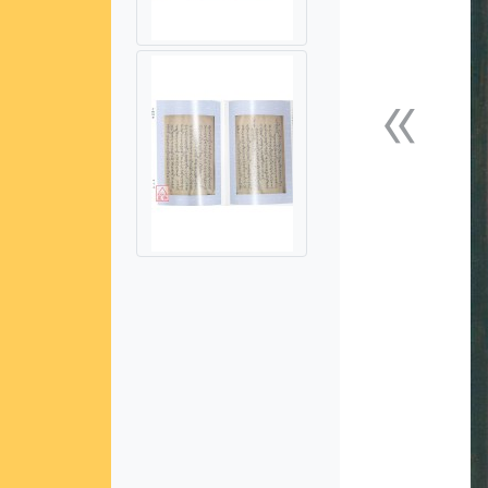
«
上一張