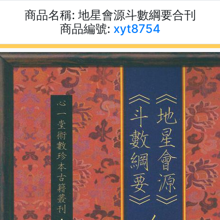
商品名稱:
地星會源斗數綱要合刊
商品編號:
xyt8754