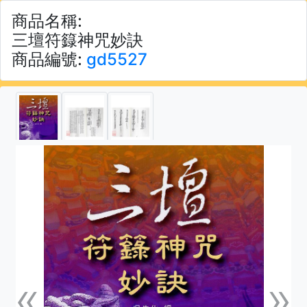
商品名稱:
三壇符籙神咒妙訣
商品編號:
gd5527
«
»