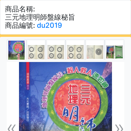
商品名稱:
三元地理明師盤線秘旨
商品編號:
du2019
«
»