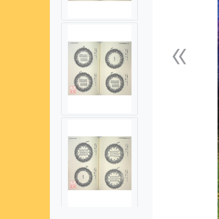
«
上一張