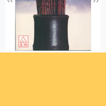
上一張
下一