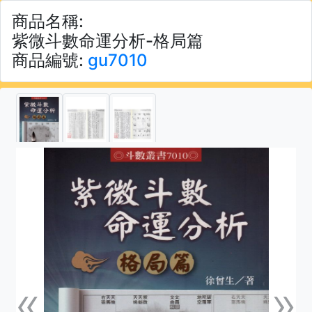
商品名稱:
紫微斗數命運分析-格局篇
商品編號:
gu7010
«
»