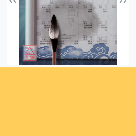
上一張
下一