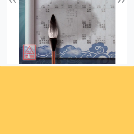
上一張
下一