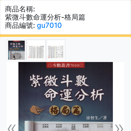
商品名稱:
紫微斗數命運分析-格局篇
商品編號:
gu7010
«
»