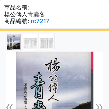
商品名稱:
楊公傳人青囊客
商品編號:
rc7217
«
»