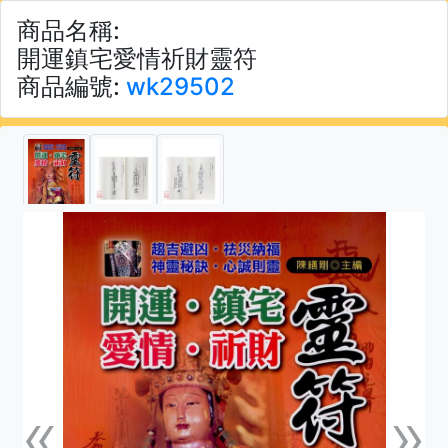
商品名稱:
開運鎮宅愛情祈財靈符
商品編號:
wk29502
«
»