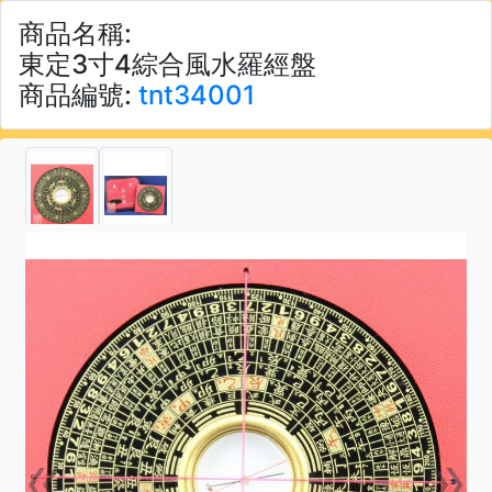
商品名稱:
東定3寸4綜合風水羅經盤
商品編號:
tnt34001
«
»