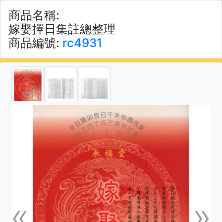
商品名稱:
嫁娶擇日集註總整理
商品編號:
rc4931
«
»