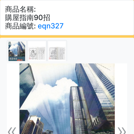
商品名稱:
購屋指南90招
商品編號:
eqn327
«
»