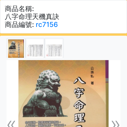
商品名稱:
八字命理天機真訣
商品編號:
rc7156
«
»