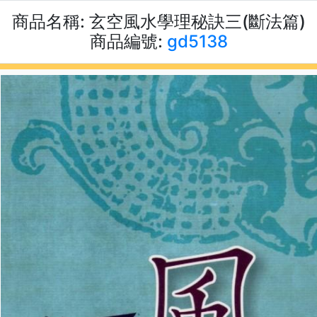
商品名稱:
玄空風水學理秘訣三(斷法篇)
商品編號:
gd5138