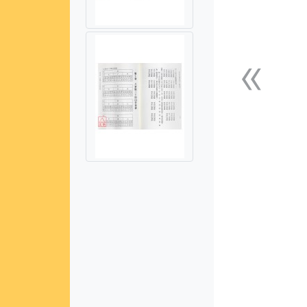
«
上一張