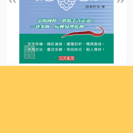
上一張
下一