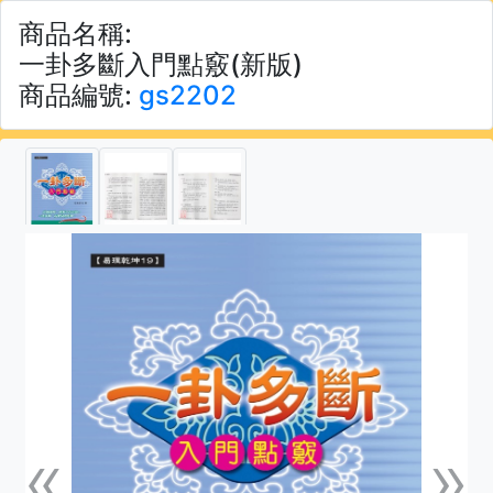
商品名稱:
一卦多斷入門點竅(新版)
商品編號:
gs2202
«
»