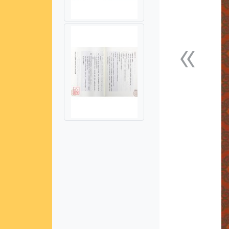
«
上一張