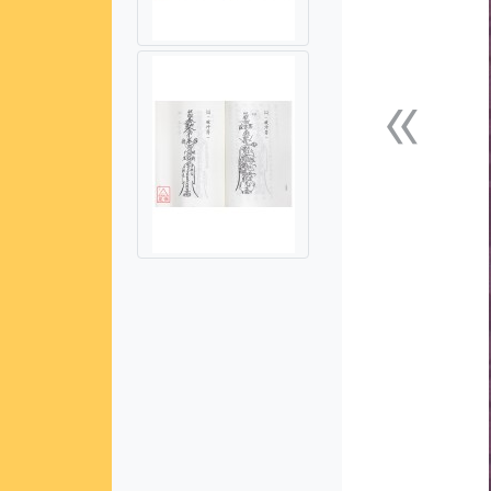
«
上一張