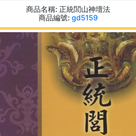
商品名稱:
正統閭山神壇法
商品編號:
gd5159