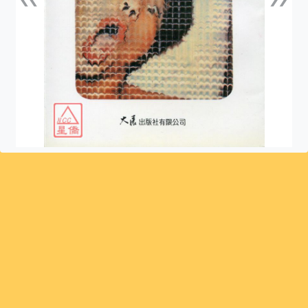
上一張
下一