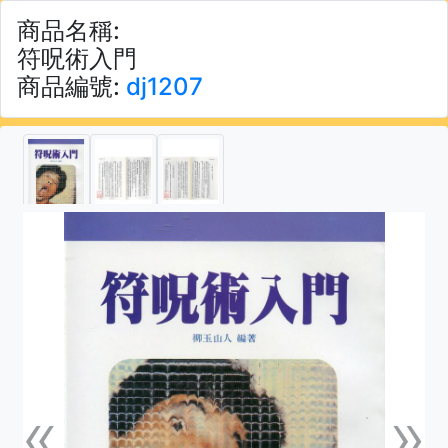
商品名稱:
符呪術入門
商品編號:
dj1207
«
»