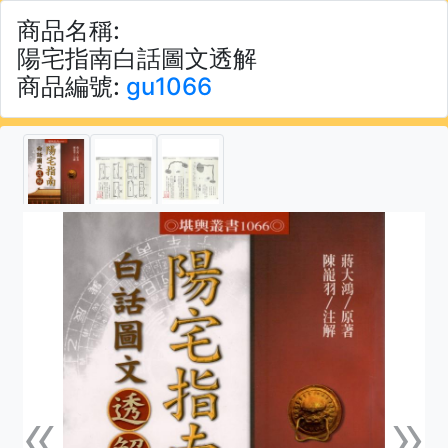
商品名稱:
陽宅指南白話圖文透解
商品編號:
gu1066
«
»