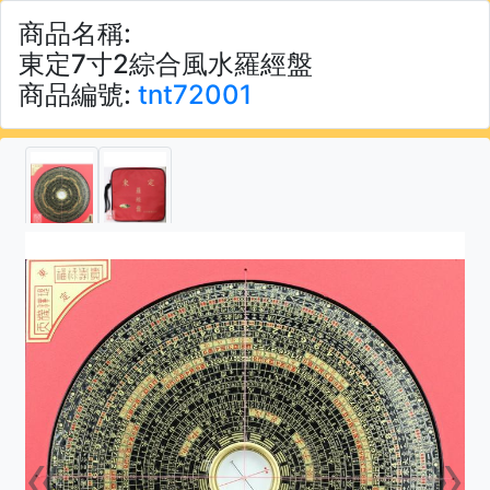
商品名稱:
東定7寸2綜合風水羅經盤
商品編號:
tnt72001
«
»