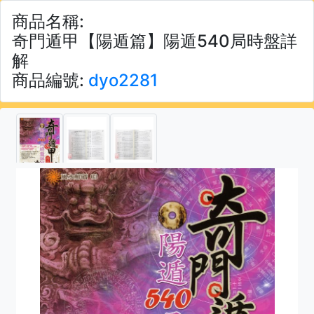
商品名稱:
奇門遁甲【陽遁篇】陽遁540局時盤詳
解
商品編號:
dyo2281