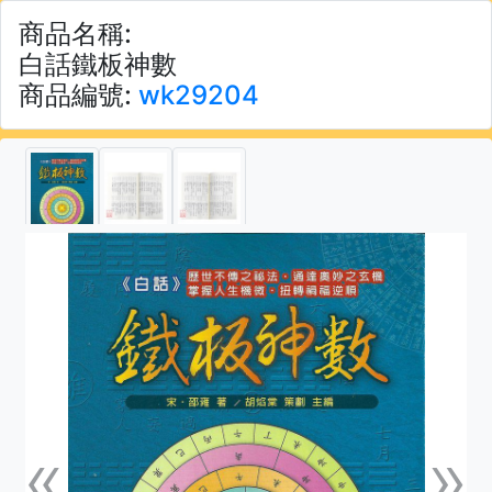
商品名稱:
白話鐵板神數
商品編號:
wk29204
«
»