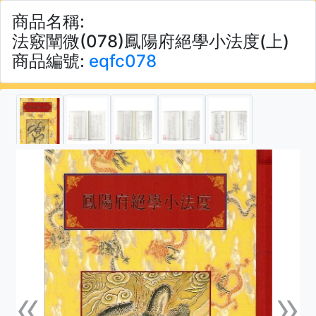
商品名稱:
法竅闡微(078)鳳陽府絕學小法度(上)
商品編號:
eqfc078
«
»