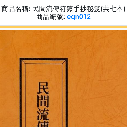
商品名稱:
民間流傳符籙手抄秘笈(共七本)
商品編號:
eqn012