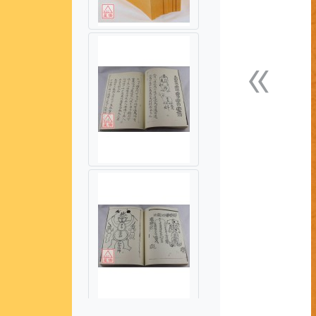
«
上一張