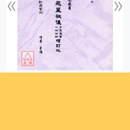
«
»
上一張
下一