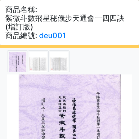
商品名稱:
紫微斗數飛星秘儀步天通會一四四訣
(增訂版)
商品編號:
deu001