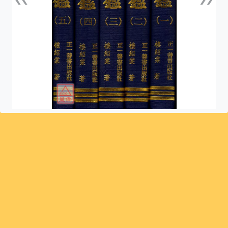
上一張
下一