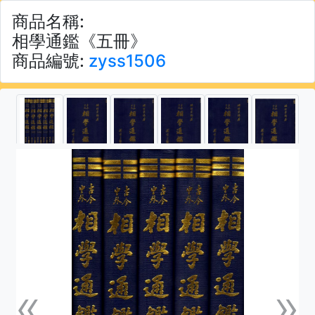
商品名稱:
相學通鑑《五冊》
商品編號:
zyss1506
«
»