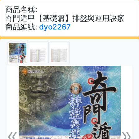
商品名稱:
奇門遁甲【基礎篇】排盤與運用訣竅
商品編號:
dyo2267
«
»