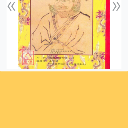
«
»
上一張
下一