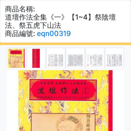
商品名稱:
道壇作法全集《一》【1~4】祭陰壇
法、祭五虎下山法
商品編號:
eqn00319