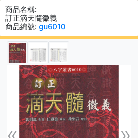
商品名稱:
訂正滴天髓徵義
商品編號:
gu6010
«
»