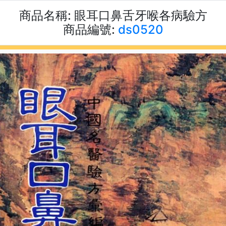
商品名稱:
眼耳口鼻舌牙喉各病驗方
商品編號:
ds0520