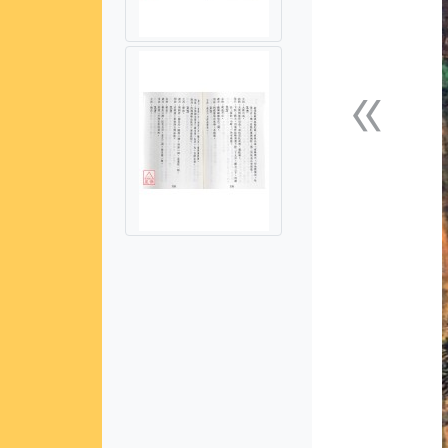
«
上一張