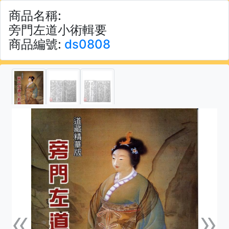
商品名稱:
旁門左道小術輯要
商品編號:
ds0808
«
»