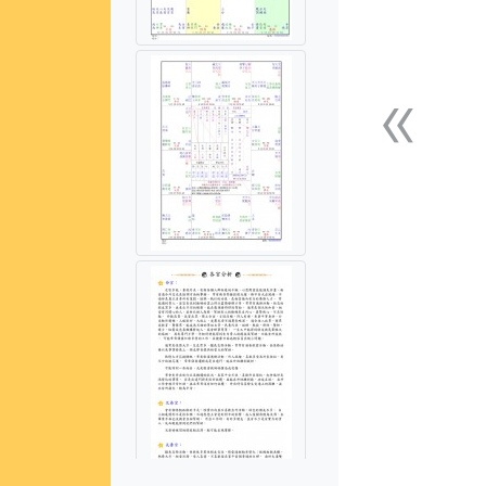
«
上一張