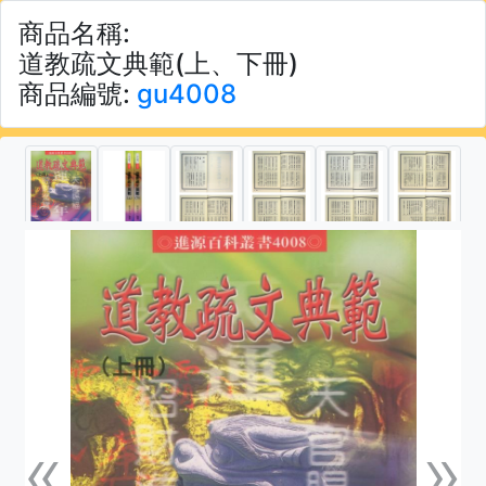
商品名稱:
道教疏文典範(上、下冊)
商品編號:
gu4008
«
»