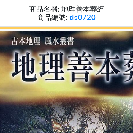
商品名稱:
地理善本葬經
商品編號:
ds0720