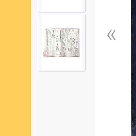
«
上一張