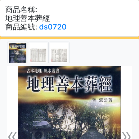
商品名稱:
地理善本葬經
商品編號:
ds0720
«
»