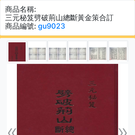
商品名稱:
三元秘笈劈破荊山總斷黃金策合訂
商品編號:
gu9023
«
»