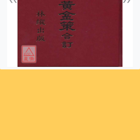
上一張
下一