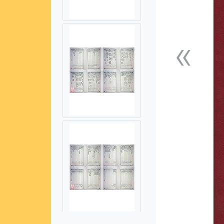
«
上一張