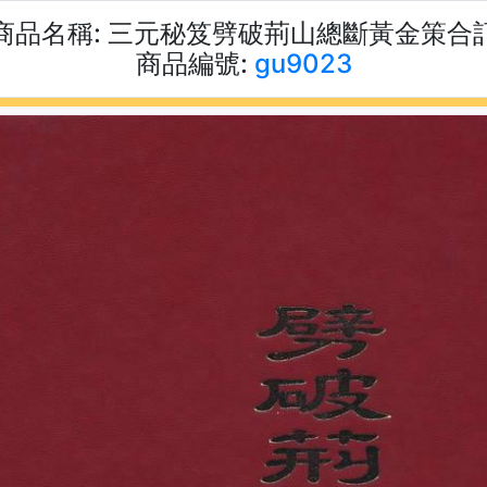
商品名稱:
三元秘笈劈破荊山總斷黃金策合
商品編號:
gu9023