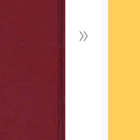
»
下一張