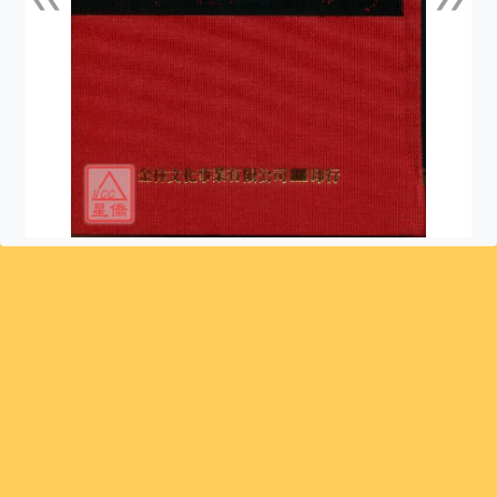
上一張
下一