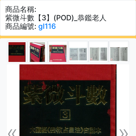
商品名稱:
紫微斗數【3】(POD)_恭鑑老人
商品編號:
gl116
«
»