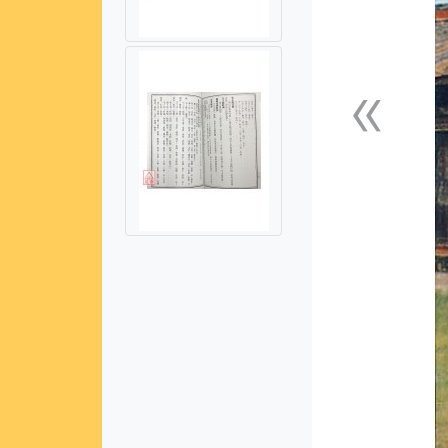
«
上一張