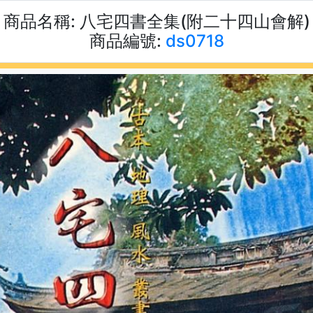
商品名稱:
八宅四書全集(附二十四山會解)
商品編號:
ds0718