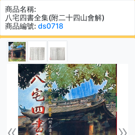
商品名稱:
八宅四書全集(附二十四山會解)
商品編號:
ds0718
«
»