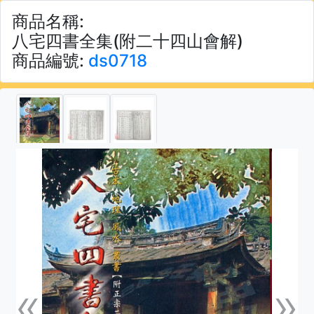
商品名稱:
八宅四書全集(附二十四山會解)
商品編號:
ds0718
«
»