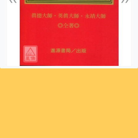
上一張
下一