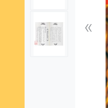
«
上一張