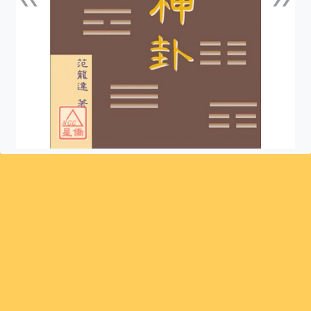
上一張
下一