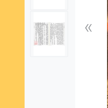
«
上一張