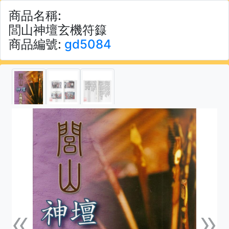
商品名稱:
閭山神壇玄機符籙
商品編號:
gd5084
«
»